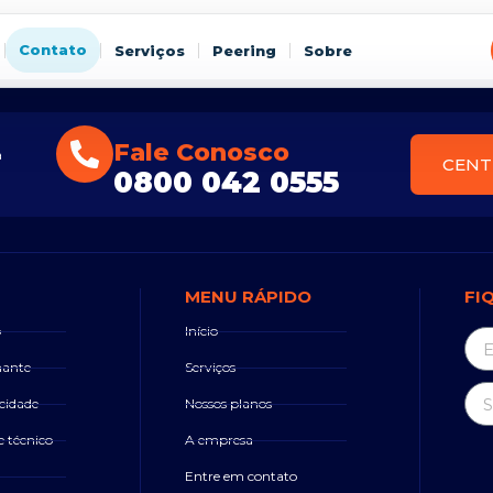
Contato
Serviços
Peering
Sobre
Fale Conosco
a
CENT
0800 042 0555
MENU RÁPIDO
FI
o
Início
nante
Serviços
cidade
Nossos planos
e técnico
A empresa
Entre em contato