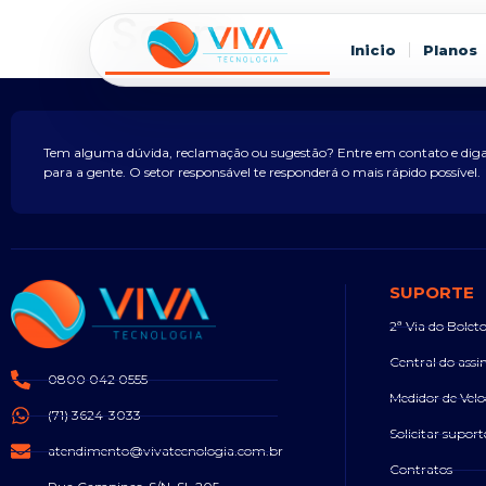
Sobre
Inicio
Planos
Tem alguma dúvida, reclamação ou sugestão? Entre em contato e dig
para a gente. O setor responsável te responderá o mais rápido possível.
SUPORTE
2ª Via do Bolet
Central do assi
0800 042 0555
Medidor de Velo
(71) 3624-3033
Solicitar suport
atendimento@vivatecnologia.com.br
Contratos