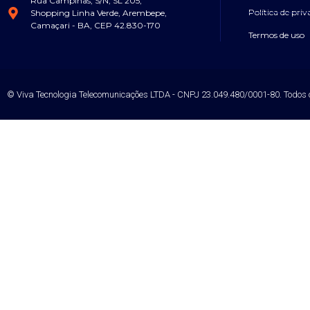
Rua Campinas, S/N, SL 205,
Política de pri
Shopping Linha Verde, Arembepe,
Camaçari - BA, CEP 42.830-170
Termos de uso
© Viva Tecnologia Telecomunicações LTDA - CNPJ 23.049.480/0001-80. Todos o